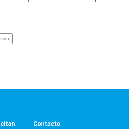
yendo
icitan
Contacto