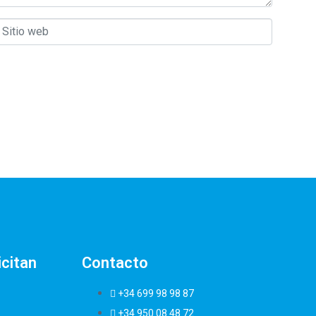
itio web
icitan
Contacto
+34 699 98 98 87
+34 950 08 48 72