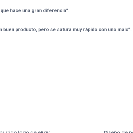
 que hace una gran diferencia”.
n buen producto, pero se satura muy rápido con uno malo”.
aburrido logo de eBay
Diseño de p