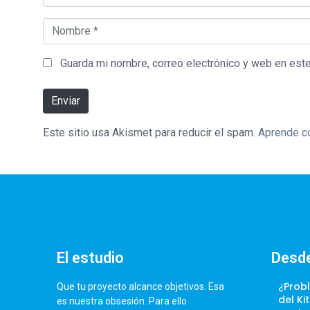
Nombre *
Guarda mi nombre, correo electrónico y web en est
Enviar
Este sitio usa Akismet para reducir el spam.
Aprende có
El estudio
Desde
¿Prob
Que tu proyecto alcance objetivos. Esa
del Ki
es nuestra obsesión. Para ello