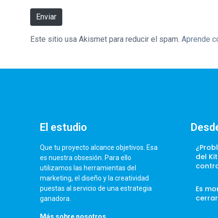
Enviar
Este sitio usa Akismet para reducir el spam.
Aprende có
El estudio
Desde
¿Prob
Que tu proyecto alcance objetivos. Esa
del Ki
es nuestra obsesión. Para ello
contr
utilizamos las herramientas del
marketing, el diseño y la creatividad
Es mo
puestas al servicio de una estrategia
cerrar
ganadora.
Más sobre nosotros