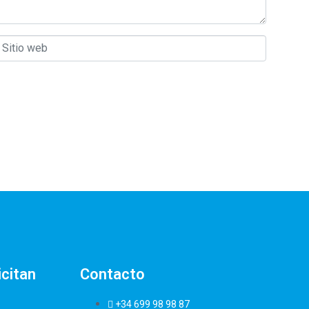
itio web
icitan
Contacto
+34 699 98 98 87