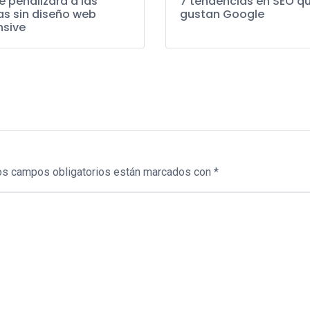
 penalizará a las
7 tendencias en SEO qu
s sin diseño web
gustan Google
nsive
os campos obligatorios están marcados con
*